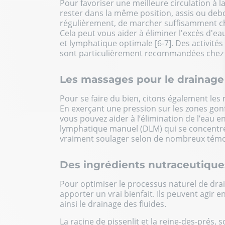
Pour favoriser une meilleure circulation à la
rester dans la même position, assis ou debou
régulièrement, de marcher suffisamment cha
Cela peut vous aider à éliminer l'excès d'ea
et lymphatique optimale [6-7]. Des activités
sont particulièrement recommandées chez l
Les massages pour le drainag
Pour se faire du bien, citons également les
En exerçant une pression sur les zones gonf
vous pouvez aider à l’élimination de l’eau e
lymphatique manuel (DLM) qui se concentre 
vraiment soulager selon de nombreux témo
Des ingrédients nutraceutiques
Pour optimiser le processus naturel de drai
apporter un vrai bienfait. Ils peuvent agir 
ainsi le drainage des fluides.
La racine de pissenlit et la reine-des-prés