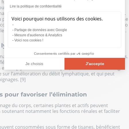
 fois sanguine et lymphatique, il est conseillé d'éviter de
t, trop longtemps. Il est préférable de se lever
Lire la politique de confidentialité
que jour et de pratiquer une activité physique régulière.
Voici pourquoi nous utilisons des cookies.
u par la transpiration et à soutenir une circulation sanguine
 comme la natation, l'aquabiking, la course à pied ou le vélo
es personnes qui souffrent de rétention d’eau chronique.
Partage de données avec Google
Mesure d'audience & Analytics
Voici nos cookies !
e lymphatique
Consentements certifiés par
 massages, qui peuvent favoriser le drainage de votre corps.
lées et en suivant le trajet des vaisseaux lymphatiques,
Je choisis
J'accepte
n excès. [8] Parmi ces techniques, on retrouve le drainage
Plateforme de Gestion du Consentement : Personnalisez vos O
Axeptio consent
sur l’amélioration du débit lymphatique, et qui peut
ignages. [9]
Notre plateforme vous permet d'adapter et de gérer vos paramèt
 pour favoriser l’élimination
nage du corps, certaines plantes et actifs peuvent
en soutenant notamment les fonctions rénales et faciliter
, souvent consommées sous forme de tisanes, bénéficient