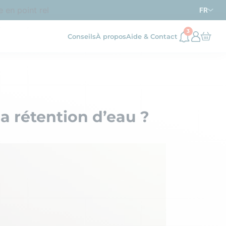
n point relais dès
d’achat en France métropolitaine
69€
FR
3
Conseils
À propos
Aide & Contact
la rétention d’eau ?