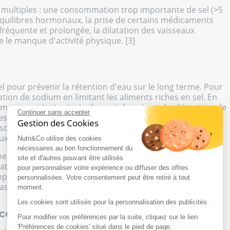
 multiples : une consommation trop importante de sel (>5
quilibres hormonaux, la prise de certains médicaments
fréquente et prolongée, la dilatation des vaisseaux
e le manque d'activité physique. [3]
n
el pour prévenir la rétention d'eau
sur le long terme. Pour
ation de sodium en limitant les aliments riches en sel. En
mons provient principalement du pain et des biscottes, de
Continuer sans accepter
es plats préparés et ultra-transformés ainsi que des
Gestion des Cookies
onsommation régulière
d'aliments riches en potassium
:
eux ou encore poissons gras.
Nutri&Co utilise des cookies
nécessaires au bon fonctionnement du
ment fondamental ! Il est recommandé de boire entre 1,5 à
site et d'autres pouvant être utilisés
ations officielles, une quantité qui peut augmenter
pour personnaliser votre expérience ou diffuser des offres
empérature [5]. Il faut évidemment choisir des eaux pauvres
personnalisées. Votre consentement peut être retiré à tout
tassium.
moment.
Les cookies sont utilisés pour la personnalisation des publicités.
 contre la rétention d’eau
Pour modifier vos préférences par la suite, cliquez sur le lien
'Préférences de cookies' situé dans le pied de page.