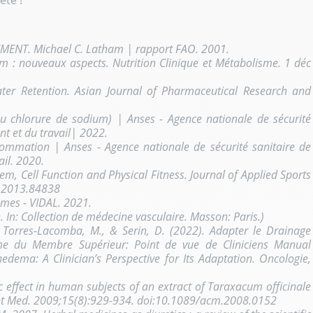
eté !
ENT. Michael C. Latham | rapport FAO. 2001.
um : nouveaux aspects. Nutrition Clinique et Métabolisme. 1 déc
ter Retention. Asian Journal of Pharmaceutical Research and
u chlorure de sodium) | Anses - Agence nationale de sécurité
nt et du travail| 2022.
ommation | Anses - Agence nationale de sécurité sanitaire de
ail. 2020.
em, Cell Function and Physical Fitness. Journal of Applied Sports
s.2013.84838
mes - VIDAL. 2021.
. In: Collection de médecine vasculaire. Masson: Paris.)
., Torres-Lacomba, M., & Serin, D. (2022). Adapter le Drainage
 du Membre Supérieur: Point de vue de Cliniciens Manual
ema: A Clinician’s Perspective for Its Adaptation. Oncologie,
c effect in human subjects of an extract of Taraxacum officinale
ent Med. 2009;15(8):929-934. doi:10.1089/acm.2008.0152