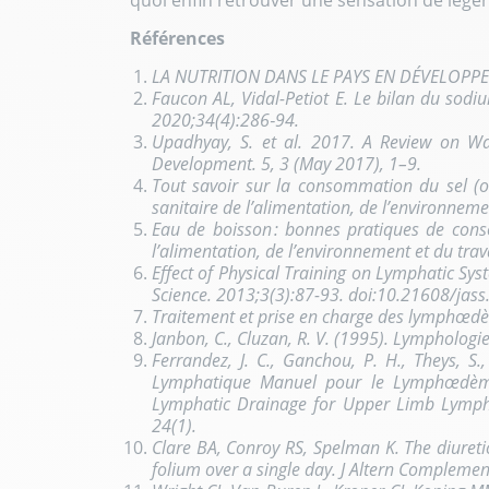
quoi enfin retrouver une sensation de légèr
Références
LA NUTRITION DANS LE PAYS EN DÉVELOPPEM
Faucon AL, Vidal-Petiot E. Le bilan du sodi
2020;34(4):286‑94.
Upadhyay, S. et al. 2017. A Review on Wa
Development. 5, 3 (May 2017), 1–9.
Tout savoir sur la consommation du sel (o
sanitaire de l’alimentation, de l’environneme
Eau de boisson : bonnes pratiques de cons
l’alimentation, de l’environnement et du trav
Effect of Physical Training on Lymphatic Syst
Science. 2013;3(3):87-93. doi:10.21608/jas
Traitement et prise en charge des lymphœdè
Janbon, C., Cluzan, R. V. (1995). Lymphologie
Ferrandez, J. C., Ganchou, P. H., Theys, S
Lymphatique Manuel pour le Lymphœdème
Lymphatic Drainage for Upper Limb Lymphed
24(1).
Clare BA, Conroy RS, Spelman K. The diureti
folium over a single day. J Altern Complem