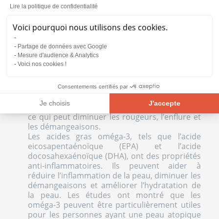
La dermatite atopique est une condition
Lire la politique de confidentialité
inflammatoire chronique. Certains compléments
peuvent aider à réduire l’inflammation et à
Voici pourquoi nous utilisons des cookies.
moduler la réponse immunitaire de manière
bénéfique :
Partage de données avec Google
Mesure d'audience & Analytics
Acides gras oméga-3
:
Les oméga-3 ont des
Voici nos cookies !
propriétés anti-inflammatoires. Ils agissent en
réduisant la production de cytokines pro-
inflammatoires, telles que l’interleukine-1 (IL-
Consentements certifiés par
1), le facteur de nécrose tumorale-alpha (TNF-
Je choisis
J'accepte
α), et d’autres médiateurs de l’inflammation,
ce qui peut diminuer les rougeurs, l’enflure et
Plateforme de Gestion du Consentement : Personnalisez vos Opt
Axeptio consent
les démangeaisons.
Les acides gras oméga-3, tels que l’acide
Notre plateforme vous permet d'adapter et de gérer vos paramètre
eicosapentaénoïque (EPA) et l’acide
docosahexaénoïque (DHA), ont des propriétés
anti-inflammatoires. Ils peuvent aider à
réduire l’inflammation de la peau, diminuer les
démangeaisons et améliorer l’hydratation de
la peau. Les études ont montré que les
oméga-3 peuvent être particulièrement utiles
pour les personnes ayant une peau atopique