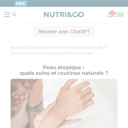
 dès
d’achat en France métropolitaine
Livraison offert
69€
3
Résumer avec ChatGPT
Accueil
Complément alimentaire
Beauté naturelle
Comment avoir une belle peau
Peau atopique
Peau atopique :
quels soins et routines naturels ?