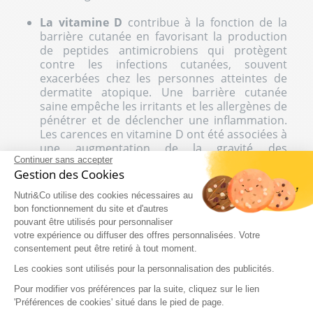
La vitamine D
contribue à la fonction de la
barrière cutanée en favorisant la production
de peptides antimicrobiens qui protègent
contre les infections cutanées, souvent
exacerbées chez les personnes atteintes de
dermatite atopique. Une barrière cutanée
saine empêche les irritants et les allergènes de
pénétrer et de déclencher une inflammation.
Les carences en vitamine D ont été associées à
une augmentation de la gravité des
Continuer sans accepter
symptômes de la dermatite atopique. La
Gestion des Cookies
supplémentation en vitamine D pourrait aider
à réduire l’inflammation et améliorer les
Nutri&Co utilise des cookies nécessaires au
symptômes de l’eczéma, surtout en hiver
bon fonctionnement du site et d'autres
lorsque l’exposition au soleil est réduite.
pouvant être utilisés pour personnaliser
votre expérience ou diffuser des offres personnalisées. Votre
consentement peut être retiré à tout moment.
Réduction de l’inflammation et
Les cookies sont utilisés pour la personnalisation des publicités.
modulation de la réponse
immunitaire
Pour modifier vos préférences par la suite, cliquez sur le lien
'Préférences de cookies' situé dans le pied de page.