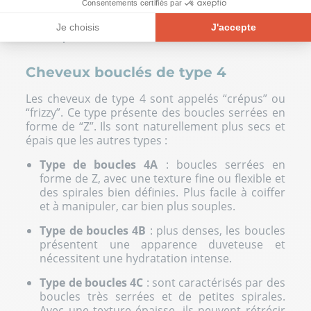
Consentements certifiés par
ressorts, épaisses et volumineuses,
nécessitent hydratation intensive pour
Je choisis
J'accepte
compenser le rétrécissement.
Plateforme de Gestion du Consentement : Personnalisez vos Opt
Axeptio consent
Cheveux bouclés de type 4
Notre plateforme vous permet d'adapter et de gérer vos paramètre
Les cheveux de type 4 sont appelés “
crépus
” ou
“frizzy”. Ce type présente des boucles serrées en
forme de “Z”. Ils sont naturellement plus secs et
épais que les autres types :
Type de boucles 4A
: boucles serrées en
forme de Z, avec une texture fine ou flexible et
des spirales bien définies. Plus facile à coiffer
et à manipuler, car bien plus souples.
Type de boucles 4B
: plus denses, les boucles
présentent une apparence duveteuse et
nécessitent une hydratation intense.
Type de boucles 4C
: sont caractérisés par des
boucles très serrées et de petites spirales.
Avec une texture épaisse, ils peuvent rétrécir