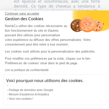
est épaisse et volumineuse, avec une forte
densité. Ce type de cheveux a tendance à
devenir plus sec que les types précédents. (3)
Continuer sans accepter
Gestion des Cookies
Cheveux bouclés de type 3
Nutri&Co utilise des cookies nécessaires au
bon fonctionnement du site et d'autres
Les cheveux de type 3 sont couramment appelés
pouvant être utilisés pour personnaliser
"cheveux bouclés" ou “curly”. Les boucles en
votre expérience ou diffuser des offres personnalisées. Votre
forme de “S” sont bien définies. Les spirales vont
consentement peut être retiré à tout moment.
de souples à serrées selon leur sous-catégorie :
Les cookies sont utilisés pour la personnalisation des publicités.
Type de boucles 3A
: larges et souples. Ces
Pour modifier vos préférences par la suite, cliquez sur le lien
cheveux sont faciles à coiffer et demandent
'Préférences de cookies' situé dans le pied de page.
peu de produits capillaires. Cependant, ils ont
tendance à se dessécher et manquer de
Lire la politique de confidentialité
volume.
Voici pourquoi nous utilisons des cookies.
Type de boucles 3B
: boucles en spirale,
denses et poreuses, nécessitent hydratation
Partage de données avec Google
équilibrée pour éviter un alourdissement et
Mesure d'audience & Analytics
les maintenir en forme.
Voici nos cookies !
Type de boucles 3C
: boucles serrées en