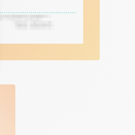
ptions
res de confidentialité, en garantissant la conformité avec les r