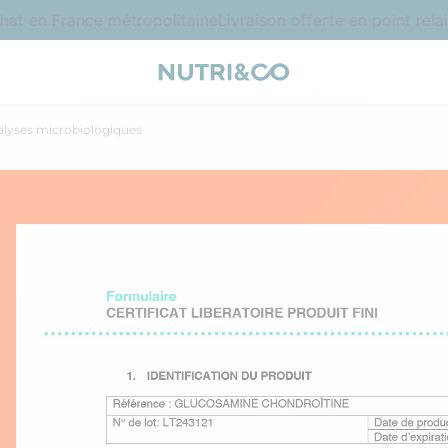
 en France métropolitaine
Livraison offerte en point relais 
lyses microbiologiques