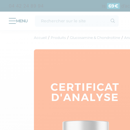
politaine
Livraison offerte en point relais dès
d’achat
04 42 24 89 94
69€
Accueil
Produits
Glucosamine & Chondroïtine
Ana