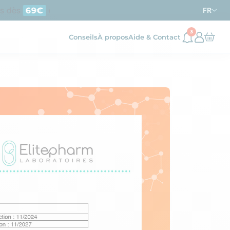
dès
d’achat en France métropolitaine
69€
FR
3
Conseils
À propos
Aide & Contact