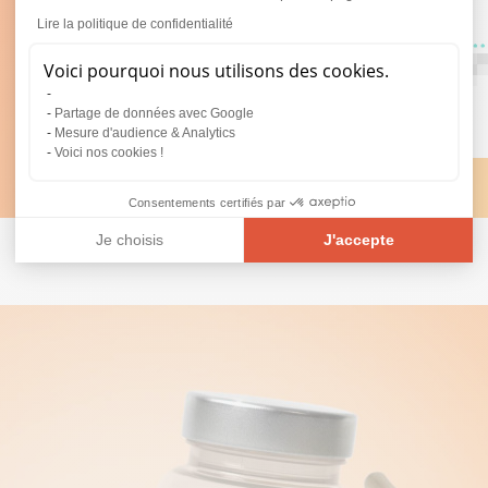
Lire la politique de confidentialité
Voici pourquoi nous utilisons des cookies.
Partage de données avec Google
Mesure d'audience & Analytics
Voici nos cookies !
Consentements certifiés par
Je choisis
J'accepte
Plateforme de Gestion du Consentement : Personnalisez vos O
Axeptio consent
Notre plateforme vous permet d'adapter et de gérer vos paramèt