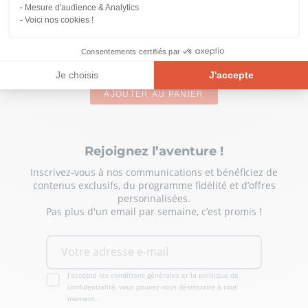
Mesure d'audience & Analytics
Voici nos cookies !
VITAMINE C LIPOSOMALE
Consentements certifiés par
24,90 €
Je choisis
J'accepte
AJOUTER AU PANIER
Plateforme de Gestion du Consentement : Personnalisez vos Opt
Axeptio consent
Notre plateforme vous permet d'adapter et de gérer vos paramètre
Rejoignez l’aventure !
Inscrivez-vous à nos communications et bénéficiez de
contenus exclusifs, du programme fidélité et d’offres
personnalisées.
Pas plus d'un email par semaine, c’est promis !
J'accepte les conditions générales et la politique de
confidentialité, vous pouvez vous désinscrire à tout
moment.