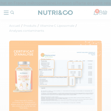
hat en France métropolitaine
Livraison offerte en point rela
3
Accueil
Produits
Vitamine C Liposomale
Analyses contaminants