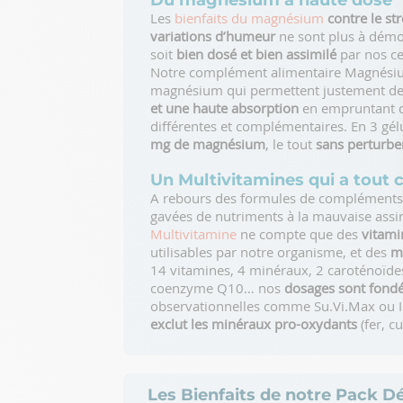
Du magnésium à haute dose
Les
bienfaits du magnésium
contre le stre
variations d’humeur
ne sont plus à démon
soit
bien dosé et bien assimilé
par nos ce
Notre complément alimentaire Magnésium
magnésium qui permettent justement de
et une haute absorption
en empruntant de
différentes et complémentaires. En 3 gélu
mg de magnésium
, le tout
sans perturber
Un Multivitamines qui a tout 
A rebours des formules de compléments 
gavées de nutriments à la mauvaise assim
Multivitamine
ne compte que des
vitami
utilisables par notre organisme, et des
m
14 vitamines, 4 minéraux, 2 caroténoïdes
coenzyme Q10… nos
dosages sont fondé
observationnelles comme Su.Vi.Max ou IN
exclut les minéraux pro-oxydants
(fer, c
Les Bienfaits de notre Pack D