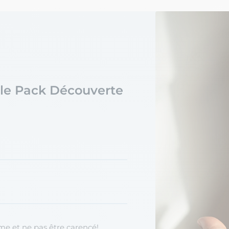
r le Pack Découverte
rme et ne pas être carencé!