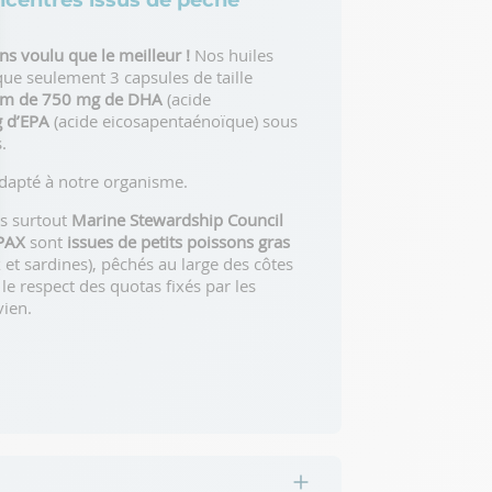
centrés issus de pêche
ns voulu que le meilleur !
Nos huiles
ue seulement 3 capsules de taille
m de 750 mg de DHA
(acide
 d’EPA
(acide eicosapentaénoïque) sous
.
dapté à notre organisme.
is surtout
Marine Stewardship Council
EPAX
sont
issues de petits poissons gras
et sardines), pêchés au large des côtes
ptions
le respect des quotas fixés par les
vien.
res de confidentialité, en garantissant la conformité avec les r