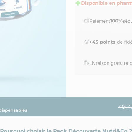
Disponible en pharm
Paiement
100%
sécu
de fidé
+
45
points
Livraison gratuite 
49,7
dispensables
Pourquoi choisir le Pack Découverte Nutri&Co 