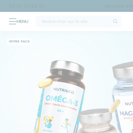
ance métropolitaine
Livraison offerte en point relais dès
04 42 24 89 94
6
OFFRE PACK