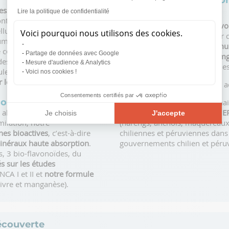
Des Oméga-3 ultra-con
durable
ss, l’anxiété et les
Lire la politique de confidentialité
trer. Mais à condition qu’il
Pour nos
Oméga-3
, nous n’avo
llules.
Voici pourquoi nous utilisons des cookies.
EPAX sont sélectionnées pour q
 associe 3 super sels de
standard apportent un
minimu
 c
oncilier une haute teneur
Partage de données avec Google
docosahexaénoïque) et
150 mg
s voies d’assimilation
Mesure d'audience & Analytics
forme naturelle de triglycérides
les par jour, il apporte
300
Voici nos cookies !
 le confort digestif
.
Ce
ratio EPA/DHA est idéal
et a
Consentements certifiés par
compris
Labellisé Friend of the Sea
, ma
alimentaires fourre-tout
qui est plus stricte, les
huiles 
Je choisis
J'accepte
ilation, notre
(harengs, anchois, maquereaux 
Plateforme de Gestion du Consentement : Personnalisez vos O
Axeptio consent
nes bioactives
, c’est-à-dire
chiliennes et péruviennes dans 
inéraux haute absorption
.
gouvernements chilien et péru
Notre plateforme vous permet d'adapter et de gérer vos paramèt
, 3 bio-flavonoïdes, du
s sur les études
CA I et II et
notre formule
uivre et manganèse).
écouverte