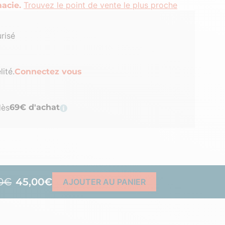
Trouvez le point de vente le plus proche
acie.
risé
lité.
Connectez vous
dès
69€ d'achat
0€
45,00€
AJOUTER AU PANIER
?