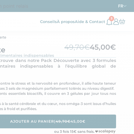
int relais dès
d’achat en France métropolitaine
69€
FR
3
Conseils
À propos
Aide & Contact
erte
49,70€
45,00€
te
imentaires indispensables
e trouve dans notre Pack Découverte avec 3 formules
aires indispensables à l’équilibre global de
ntre le stress et la nervosité en profondeur, il allie haute teneur
ses 3 sels de magnésium parfaitement tolérés au niveau digestif.
nts essentiels bioactifs, il couvre en 3 gélules par jour tous nos
 à la santé cérébrale et du cœur, nos oméga-3 sont issus d’huiles
 à froid et purifiées.
AJOUTER AU PANIER
|
49,70€
45,00€
ou 3 fois
15
€ sans frais.