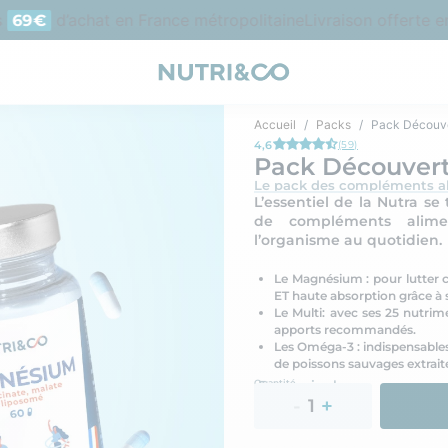
d’achat en France métropolitaine
Livraison offerte en po
9€
Accueil
Packs
Pack Découv
4,6
(59)
Pack Découver
Le pack des compléments al
L’essentiel de la Nutra s
de compléments aliment
l’organisme au quotidien.
Le Magnésium : pour lutter co
ET haute absorption grâce à 
Le Multi: avec ses 25 nutrime
apports recommandés.
Les Oméga-3 : indispensables
de poissons sauvages extraites
Quantité
En savoir plus