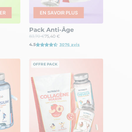
ER
EN SAVOIR PLUS
Pack Anti-Âge
83,70 €
75,40 €
4.5
3076 avis
OFFRE PACK