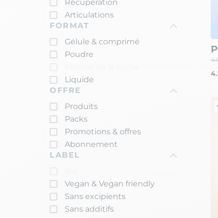
Récupération
Articulations
FORMAT
Gélule & comprimé
P
Poudre
4
Produit de la ruche
4.
Liquide
OFFRE
Produits
Packs
Promotions & offres
Abonnement
LABEL
Bio
Vegan & Vegan friendly
Sans excipients
Sans additifs