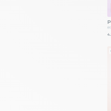
P
89
4.