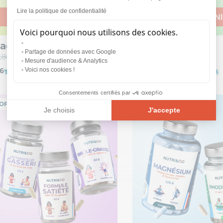
Lire la politique de confidentialité
AJOUTER AU PANIER
AJOUTER AU PANI
Voici pourquoi nous utilisons des cookies.
ack Transit
Pack Immunité
Partage de données avec Google
,80 €
45,00 €
75,70 €
68,00 €
Mesure d'audience & Analytics
6
4.7
Voici nos cookies !
1080 avis
2460 avis
Consentements certifiés par
OFFRE PACK
OFFRE PACK
Je choisis
J'accepte
Plateforme de Gestion du Consentement : Personnalisez vos O
Axeptio consent
Notre plateforme vous permet d'adapter et de gérer vos paramèt