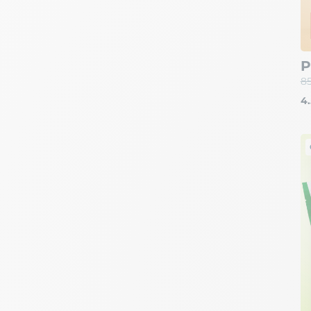
P
85
4.