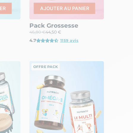
ER
AJOUTER AU PANIER
e
Pack Grossesse
46,80 €
44,50 €
4.7
1159 avis
OFFRE PACK