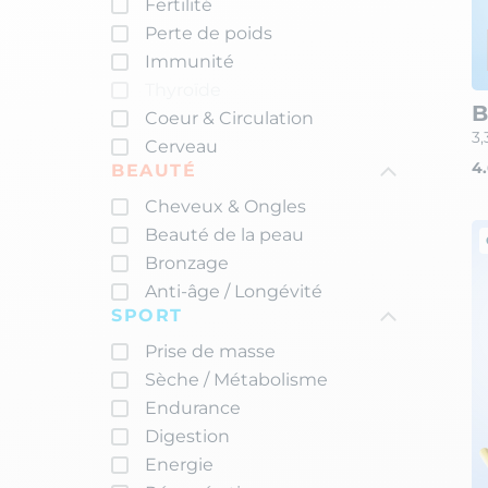
Fertilité
Perte de poids
Immunité
Thyroïde
B
Coeur & Circulation
3,
Cerveau
4.
BEAUTÉ
Cheveux & Ongles
Beauté de la peau
Bronzage
Anti-âge / Longévité
SPORT
Prise de masse
Sèche / Métabolisme
Endurance
Digestion
Energie