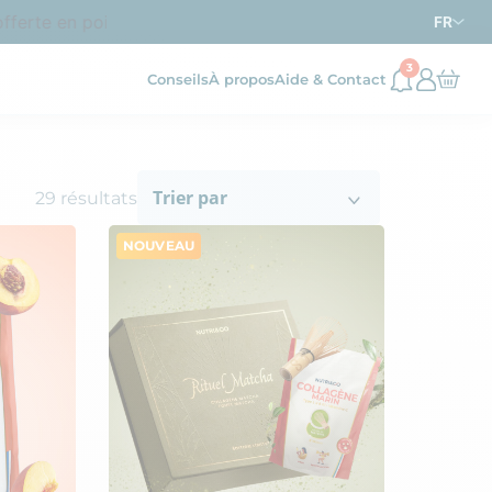
rte en point relais dès
d’achat en France métropolitai
69€
FR
3
Conseils
À propos
Aide & Contact
Trier par
29
résultats
NOUVEAU