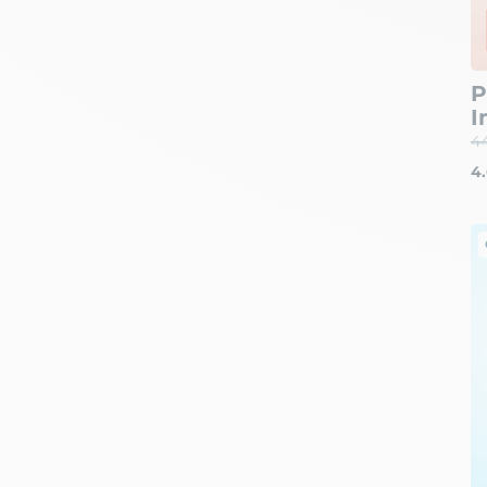
P
I
4
4.