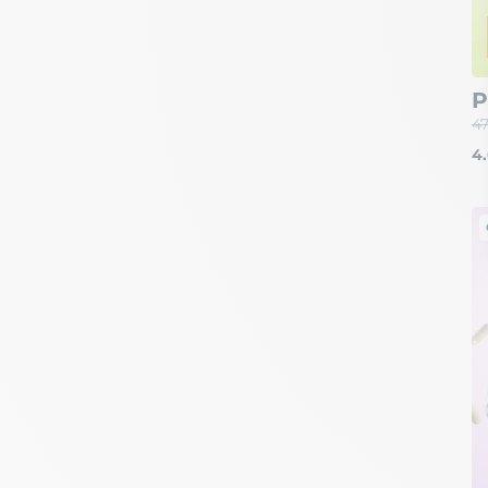
P
47
4.