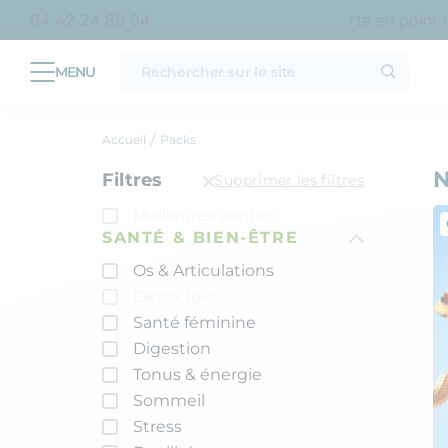
at en France métropolitaine
Livraison offerte en point rela
04 42 24 89 94
Accueil
Packs
N
Filtres
Supprimer les filtres
Meilleures ventes
SANTÉ & BIEN-ÊTRE
Os & Articulations
Détox foie
Santé féminine
Digestion
Tonus & énergie
Sommeil
Stress