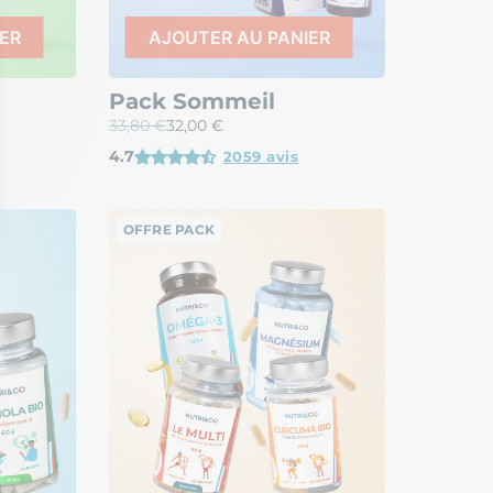
ER
AJOUTER AU PANIER
Pack Sommeil
33,80 €
32,00 €
4.7
2059 avis
OFFRE PACK
ptions
res de confidentialité, en garantissant la conformité avec les r