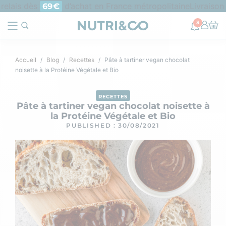
elais dès
d’achat en France métropolitaine
Livraison o
69€
3
Accueil
Blog
Recettes
Pâte à tartiner vegan chocolat
noisette à la Protéine Végétale et Bio
RECETTES
Pâte à tartiner vegan chocolat noisette à
la Protéine Végétale et Bio
PUBLISHED : 30/08/2021