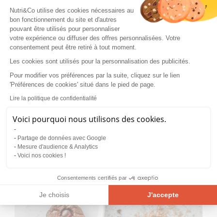
Nutri&Co utilise des cookies nécessaires au
bon fonctionnement du site et d'autres
pouvant être utilisés pour personnaliser
votre expérience ou diffuser des offres personnalisées. Votre
Related posts
consentement peut être retiré à tout moment.
Les cookies sont utilisés pour la personnalisation des publicités.
Pour modifier vos préférences par la suite, cliquez sur le lien
'Préférences de cookies' situé dans le pied de page.
Lire la politique de confidentialité
Voici pourquoi nous utilisons des cookies.
Partage de données avec Google
Mesure d'audience & Analytics
Voici nos cookies !
RECETTES
Consentements certifiés par
Brownies vegan beurre de cacahuètes noix de
Je choisis
J'accepte
pécan à la Protéine Végétale et Bio
Plateforme de Gestion du Consentement : Personnalisez vos Opt
Axeptio consent