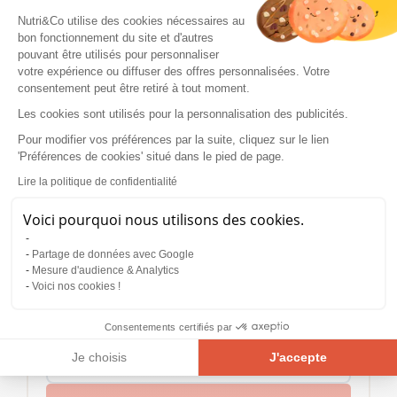
Nutri&Co utilise des cookies nécessaires au
Mélatonine en spray
13,90€
bon fonctionnement du site et d'autres
4,6
(284)
pouvant être utilisés pour personnaliser
votre expérience ou diffuser des offres personnalisées. Votre
AJOUTER AU PANIER
consentement peut être retiré à tout moment.
Les cookies sont utilisés pour la personnalisation des publicités.
Pour modifier vos préférences par la suite, cliquez sur le lien
'Préférences de cookies' situé dans le pied de page.
AUTEUR
Lire la politique de confidentialité
Gabrielle
CARLIN
RESPONSABLE SCIENTIFIQUE
Voici pourquoi nous utilisons des cookies.
Partage de données avec Google
Mesure d'audience & Analytics
Voici nos cookies !
Rester informé des sorties
Consentements certifiés par
d’articles
Je choisis
J'accepte
Plateforme de Gestion du Consentement : Personnalisez vos Opt
Axeptio consent