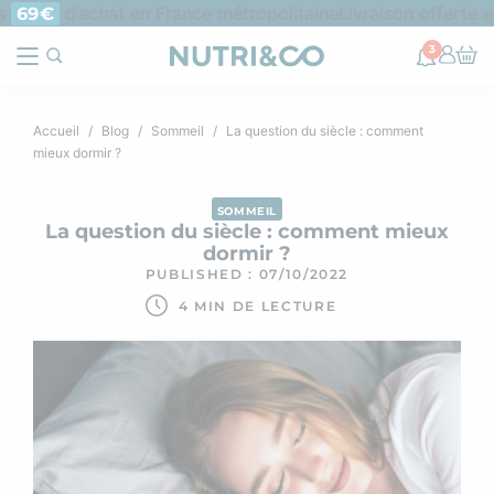
d’achat en France métropolitaine
Livraison offerte en p
69€
3
Accueil
Blog
Sommeil
La question du siècle : comment
mieux dormir ?
SOMMEIL
La question du siècle : comment mieux
dormir ?
PUBLISHED : 07/10/2022
4 MIN DE LECTURE