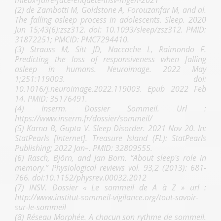
mieux-faire-face-enquete-insv-mgen-2021
(2)
de Zambotti M, Goldstone A, Forouzanfar M, and al.
The falling asleep process in adolescents. Sleep. 2020
Jun 15;43(6):zsz312. doi: 10.1093/sleep/zsz312. PMID:
31872251; PMCID: PMC7294410.
(3)
Strauss M, Sitt JD, Naccache L, Raimondo F.
Predicting the loss of responsiveness when falling
asleep in humans. Neuroimage. 2022 May
1;251:119003. doi:
10.1016/j.neuroimage.2022.119003. Epub 2022 Feb
14. PMID: 35176491.
(4)
Inserm. Dossier Sommeil. Url :
https://www.inserm.fr/dossier/sommeil/
(5)
Karna B, Gupta V. Sleep Disorder. 2021 Nov 20. In:
StatPearls [Internet]. Treasure Island (FL): StatPearls
Publishing; 2022 Jan–. PMID: 32809555.
(6)
Rasch, Björn, and Jan Born. “About sleep's role in
memory.” Physiological reviews vol. 93,2 (2013): 681-
766. doi:10.1152/physrev.00032.2012
(7) INSV. Dossier « Le sommeil de A à Z » url :
http://www.institut-sommeil-vigilance.org/tout-savoir-
sur-le-sommeil
(8) Réseau Morphée. A chacun son rythme de sommeil.