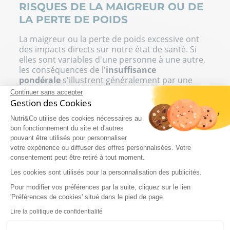
RISQUES DE LA MAIGREUR OU DE
LA PERTE DE POIDS
La maigreur ou la perte de poids excessive ont
des impacts directs sur notre état de santé. Si
elles sont variables d'une personne à une autre,
les conséquences de l
'insuffisance
pondérale
s'illustrent généralement par une
fatigue inhabituelle, une perte de muscles, une
Continuer sans accepter
altération de la santé mentale, une dénutrition
Gestion des Cookies
ainsi qu'une sensibilité plus importante aux
Nutri&Co utilise des cookies nécessaires au
infections.
bon fonctionnement du site et d'autres
Les personnes souffrant des
symptômes de
pouvant être utilisés pour personnaliser
votre expérience ou diffuser des offres personnalisées. Votre
l'insuffisance pondérale
, dès lors qu'elle n'est
consentement peut être retiré à tout moment.
pas constitutionnelle, sont invitées à consulter
un médecin. Ce dernier sera en mesure
Les cookies sont utilisés pour la personnalisation des publicités.
d'élaborer un planning alimentaire, mais
Pour modifier vos préférences par la suite, cliquez sur le lien
également de prescrire une gamme de
'Préférences de cookies' situé dans le pied de page.
compléments alimentaires adaptés.
Lire la politique de confidentialité