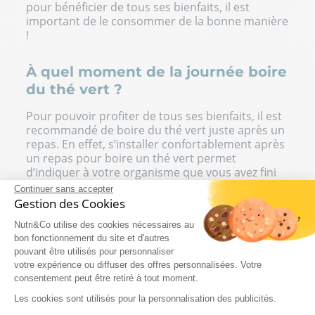
pour bénéficier de tous ses bienfaits, il est
important de le consommer de la bonne manière
!
À quel moment de la journée boire
du thé vert ?
Pour pouvoir profiter de tous ses bienfaits, il est
recommandé de boire du thé vert juste après un
repas. En effet, s’installer confortablement après
un repas pour boire un thé vert permet
d’indiquer à votre organisme que vous avez fini
de manger. Cette habitude vous aidera
Continuer sans accepter
progressivement à ne plus reprendre de dessert,
Gestion des Cookies
à éviter de grignoter dans l’après-midi ou dans la
Nutri&Co utilise des cookies nécessaires au
soirée.
bon fonctionnement du site et d'autres
Vous pouvez aussi choisir de boire du thé vert
pouvant être utilisés pour personnaliser
votre expérience ou diffuser des offres personnalisées. Votre
sans sucre entre les repas, surtout si vous avez
consentement peut être retiré à tout moment.
tendance à avoir faim en milieu de matinée ou en
milieu d’après-midi. Un thé vert permet de
Les cookies sont utilisés pour la personnalisation des publicités.
patienter jusqu’à l’heure du repas et de limiter