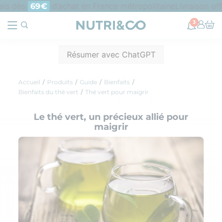
s dès
d’achat en France métropolitaine
Livraison offer
69€
3
Résumer avec ChatGPT
Accueil
Produits
Guide
Bienfaits
Bienfaits du thé vert
Thé vert pour maigrir
Le thé vert, un précieux allié pour
maigrir