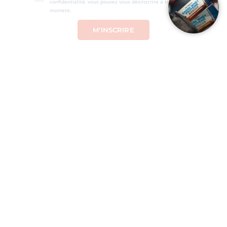
confidentialité, vous pouvez vous désinscrire à tout
moment.
Chez Nutri&Co, nous avons la conviction que l’
alimentation
, la
micronutrition
, la
Nutraceutique
et l'
activité physique
permettent à
chacun de prendre sa
santé
et sa
beauté
en main.
Les informations présentées sur ce site le sont à titre purement
informatif. Elles ne sauraient se substituer à l’avis d’un professionnel
de santé. Tous droits réservés - Nutri&Co © 2026
Conditions générales de vente
Conditions de livraison