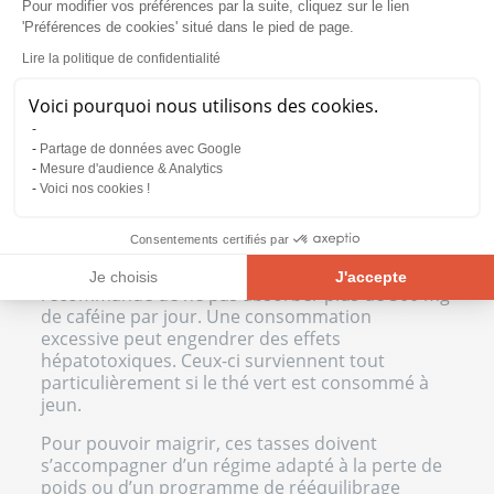
Pour modifier vos préférences par la suite, cliquez sur le lien
les envies de sucre en milieu d’après-midi.
'Préférences de cookies' situé dans le pied de page.
Lire la politique de confidentialité
Combien de thé vert par jour pour
maigrir ?
Voici pourquoi nous utilisons des cookies.
Sous forme d’infusion, vous pouvez consommer
Partage de données avec Google
entre 2 et 4 tasses de thé vert par jour. Veillez
Mesure d'audience & Analytics
tout de même à ne pas excéder ces
Voici nos cookies !
recommandations. Le thé contient de la caféine,
néfaste en trop grande quantité. En moyenne,
Consentements certifiés par
une tasse de thé vert contient 50 mg de caféine.
La FDA (Food and Drug Administration)
Je choisis
J'accepte
recommande de ne pas absorber plus de 300 mg
Plateforme de Gestion du Consentement : Personnalisez vos Opt
de caféine par jour. Une consommation
Axeptio consent
excessive peut engendrer des effets
Notre plateforme vous permet d'adapter et de gérer vos paramètre
hépatotoxiques. Ceux-ci surviennent tout
particulièrement si le thé vert est consommé à
jeun.
Pour pouvoir maigrir, ces tasses doivent
s’accompagner d’un régime adapté à la perte de
poids ou d’un programme de rééquilibrage