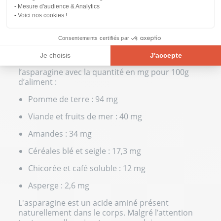
La plupart des aliments en contiennent étant
Mesure d'audience & Analytics
donné que c’est un composé naturel. L’acide
Voici nos cookies !
aminé asparagine n’est pas présent en grande
quantité dans l’asperge malgré l’origine de son
Consentements certifiés par
nom !
Je choisis
J'accepte
Voici une liste d’aliments contenant de
Plateforme de Gestion du Consentement : Personnalisez vos Opt
l’asparagine avec la quantité en mg pour 100g
Axeptio consent
d’aliment :
Notre plateforme vous permet d'adapter et de gérer vos paramètre
Pomme de terre : 94 mg
Viande et fruits de mer : 40 mg
Amandes : 34 mg
Céréales blé et seigle : 17,3 mg
Chicorée et café soluble : 12 mg
Asperge : 2,6 mg
L'asparagine est un acide aminé présent
naturellement dans le corps. Malgré l’attention