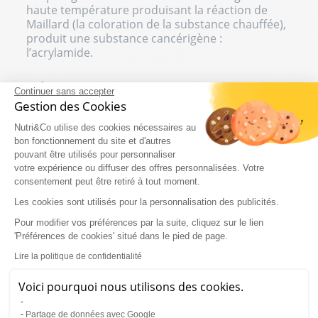
haute température produisant la réaction de
Maillard (la coloration de la substance chauffée),
produit une substance cancérigène :
l’acrylamide.
OÙ PEUT-ON RETROUVER
Continuer sans accepter
Gestion des Cookies
L’ASPARAGINE ?
Nutri&Co utilise des cookies nécessaires au
Comme l’asparagine n’est pas un acide aminé
bon fonctionnement du site et d'autres
essentiel pour l’organisme, il n’existe pas
pouvant être utilisés pour personnaliser
d’apport journalier recommandé. Il n’est
votre expérience ou diffuser des offres personnalisées. Votre
d’ailleurs pas très étudié en tant que
consentement peut être retiré à tout moment.
complément alimentaire donc il est difficile de
Les cookies sont utilisés pour la personnalisation des publicités.
donner des posologies à suivre.
Pour modifier vos préférences par la suite, cliquez sur le lien
Toutefois, les fabricants et revendeurs
'Préférences de cookies' situé dans le pied de page.
recommandent une prise de 1500 mg par jour.
Pour savoir si vous prenez la dose juste, nous
Lire la politique de confidentialité
vous conseillons de vous référer aux inscriptions
sur le produit ou aux conseils d’un professionnel
Voici pourquoi nous utilisons des cookies.
de santé.
Partage de données avec Google