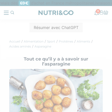
elais dès
d’achat en France métropolitaine
Livraison o
69€
3
Résumer avec ChatGPT
Accueil
Alimentation
Sport
Protéines
Aliments
Acides aminés
Asparagine
Tout ce qu’il y a à savoir sur
l’asparagine