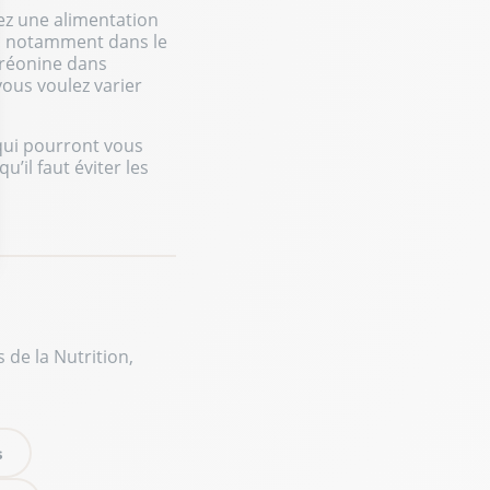
ez une alimentation
, notamment dans le
hréonine dans
 vous voulez varier
ui pourront vous
il faut éviter les
ptions
res de confidentialité, en garantissant la conformité avec les r
 de la Nutrition,
s