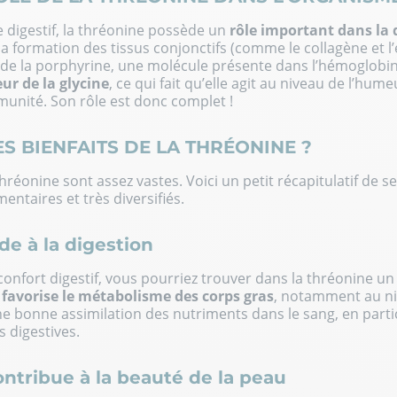
 digestif, la thréonine possède un
rôle important dans la 
à la formation des tissus conjonctifs (comme le collagène et l’
de la porphyrine, une molécule présente dans l’hémoglobi
ur de la glycine
, ce qui fait qu’elle agit au niveau de l’hum
munité. Son rôle est donc complet !
S BIENFAITS DE LA THRÉONINE ?
hréonine sont assez vastes. Voici un petit récapitulatif de se
entaires et très diversifiés.
de à la digestion
onfort digestif, vous pourriez trouver dans la thréonine un e
é
favorise le métabolisme des corps gras
, notamment au niv
 bonne assimilation des nutriments dans le sang, en partic
 digestives.
ontribue à la beauté de la peau