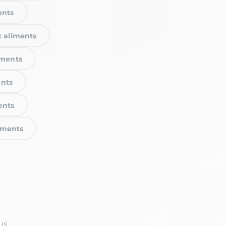
ents
t aliments
iments
ents
ents
liments
us