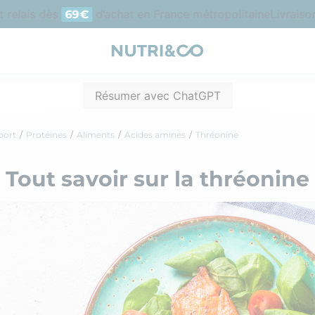
elais dès
d’achat en France métropolitaine
Livraison o
69€
Résumer avec ChatGPT
port
Protéines
Aliments
Acides aminés
Thréonine
Tout savoir sur la thréonine