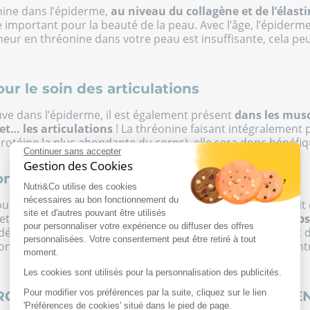
nine dans l’épiderme,
au niveau du collagène et de l’élast
important pour la beauté de la peau. Avec l’âge, l’épiderm
teneur en thréonine dans votre peau est insuffisante, cela pe
ur le soin des articulations
ouve dans l’épiderme, il est également présent
dans les muscl
et… les articulations
! La thréonine faisant intégralement 
 protéine la plus abondante du corps), elle sera donc bénéfiq
Continuer sans accepter
Gestion des Cookies
ntre l’épilepsie
Nutri&Co utilise des cookies
nécessaires au bon fonctionnement du
 jour d’allégation sûre concernant cette théorie, il semblerai
site et d'autres pouvant être utilisés
ffets bénéfiques sur les personnes ayant des
crises d’épileps
pour personnaliser votre expérience ou diffuser des offres
démontré l’intérêt qu’à cet acide aminé dans le traitement d
personnalisées. Votre consentement peut être retiré à tout
constitue un pas en avant pour cette maladie qui touche ent
moment.
Les cookies sont utilisés pour la personnalisation des publicités.
Pour modifier vos préférences par la suite, cliquez sur le lien
ROUVER DE LA THRÉONINE DANS L’ALIMEN
'Préférences de cookies' situé dans le pied de page.