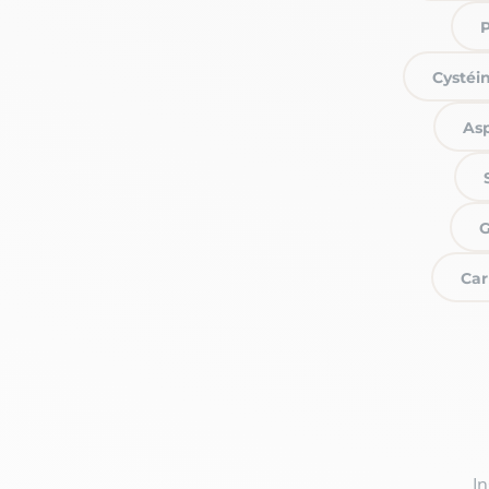
P
Cystéin
Asp
G
Car
I