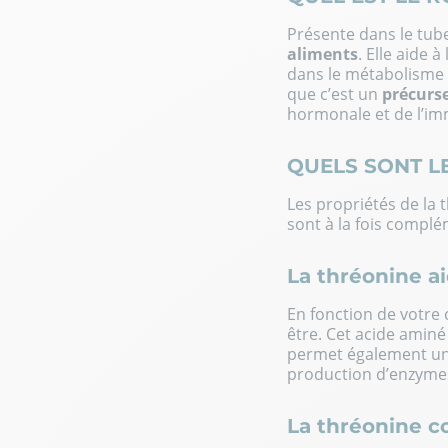
Présente dans le tube
aliments
. Elle aide 
dans le métabolisme 
que c’est un
précurse
hormonale et de l’im
QUELS SONT LE
Les propriétés de la t
sont à la fois complém
La thréonine ai
En fonction de votre c
être. Cet acide amin
permet également une
production d’enzymes
La thréonine c