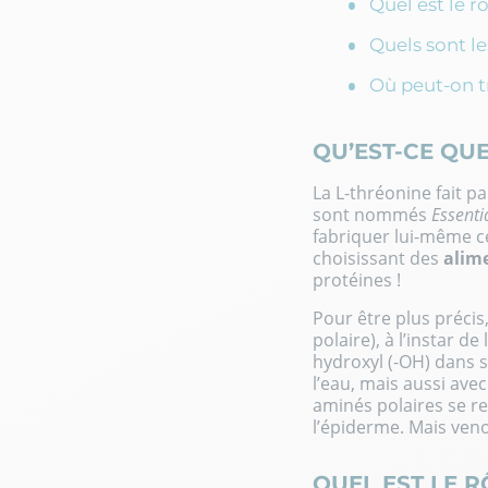
Quel est le r
Quels sont le
Où peut-on t
QU’EST-CE QUE
La L-thréonine fait pa
sont nommés
Essenti
fabriquer lui-même ce
choisissant des
alime
protéines !
Pour être plus précis
polaire), à l’instar d
hydroxyl (-OH) dans sa
l’eau, mais aussi ave
aminés polaires se 
l’épiderme. Mais ven
QUEL EST LE 