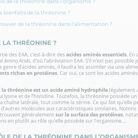
ôle de la thréonine dans l’organisme ?
s bienfaits de la thréonine ?
rouver de la thréonine dans l’alimentation ?
 LA THRÉONINE ?
rtie des EAA, c’est-à-dire des
acides aminés essentiels
. En 
al Amino Acids
, d’où l’abréviation EAA. S’il n’est pas possibl
 genre d’acides aminés, il faudra les assimiler via une alim
nts riches en protéines
. Car oui, ce sont les acides aminé
,
la thréonine est un acide aminé hydrophile
(également 
e la lysine et de l’histidine. Toutefois, la thréonine possède
 chaîne latérale, tout comme la sérine. Ce qui fait qu’elle p
c d’autres molécules aux caractéristiques similaires. Notons
retrouvent généralement
sur la surface des protéines
, not
ons-en plutôt au rôle qu’elle possède sur l’organisme…
RÔLE DE LA THRÉONINE DANS L’ORGANISME