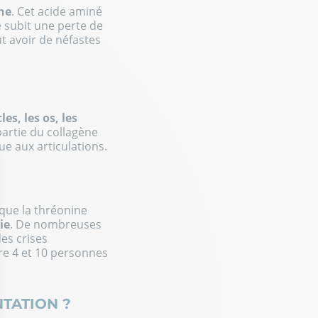
ine
. Cet acide aminé
e subit une perte de
ut avoir de néfastes
es, les os, les
partie du collagène
ue aux articulations.
t que la thréonine
ie
. De nombreuses
es crises
re 4 et 10 personnes
TATION ?