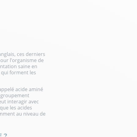
anglais, ces derniers
e pour l’organisme de
entation saine en
s qui forment les
appelé acide aminé
 un groupement
eut interagir avec
 que les acides
amment au niveau de
 ?