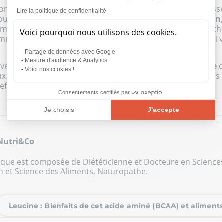
bonne nutrition avec un taux en thréonine adéquat, choisiss
Lire la politique de confidentialité
Vous trouverez cet
acide aminé dans
la viande et le poisson
e maquereau et l’agneau. Vous trouverez néanmoins de la t
Voici pourquoi nous utilisons des cookies.
omme dans le poulpe, l
es graines de soja et les carottes
, si
Partage de données avec Google
Mesure d'audience & Analytics
ouver des
compléments alimentaires à base de thréonine
q
Voici nos cookies !
ux convenable pour cet acide aminé. Rappelons néanmoins qu’
effet négatif notable ne soit constaté.
Consentements certifiés par
Je choisis
J'accepte
Plateforme de Gestion du Consentement : Personnalisez vos O
Axeptio consent
 Nutri&Co
Notre plateforme vous permet d'adapter et de gérer vos paramèt
ique est composée de Diététicienne et Docteure en Sciences
n et Science des Aliments, Naturopathe.
Leucine : Bienfaits de cet acide aminé (BCAA) et aliment