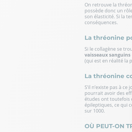
On retrouve la thréo
possède donc un rôle 
son élasticité. Si la 
conséquences.
La thréonine po
Si le collagène se tr
vaisseaux sanguins 
(qui est en réalité la
La thréonine co
S’il n’existe pas à ce
pourrait avoir des e
études ont toutefois 
épileptiques, ce qui 
sur 1000.
OÙ PEUT-ON T