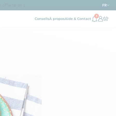
fferte en point relais dès
d’achat en France métropoli
69€
FR
3
Conseils
À propos
Aide & Contact