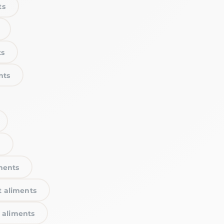
ts
ts
nts
iments
t aliments
t aliments