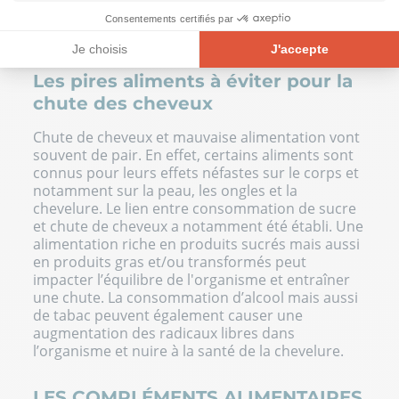
de mer pour faire le plein de vitamines, acides
Consentements certifiés par
gras, minéraux et oligo-éléments.
Je choisis
J'accepte
Plateforme de Gestion du Consentement : Personnalisez vos Opt
Les pires aliments à éviter pour la
Axeptio consent
chute des cheveux
Notre plateforme vous permet d'adapter et de gérer vos paramètre
Chute de cheveux et mauvaise alimentation vont
souvent de pair. En effet, certains aliments sont
connus pour leurs effets néfastes sur le corps et
notamment sur la peau, les ongles et la
chevelure. Le lien entre consommation de sucre
et chute de cheveux a notamment été établi. Une
alimentation riche en produits sucrés mais aussi
en produits gras et/ou transformés peut
impacter l’équilibre de l'organisme et entraîner
une chute. La consommation d’alcool mais aussi
de tabac peuvent également causer une
augmentation des radicaux libres dans
l’organisme et nuire à la santé de la chevelure.
LES COMPLÉMENTS ALIMENTAIRES