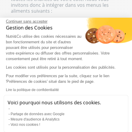
invitons donc à intégrer dans vos menus les
aliments suivants :
Des œufs : riches en vitamines A et B, en zinc,
Continuer sans accepter
ainsi qu’en protéines
Gestion des Cookies
Des noisettes : riches en fer, en magnésium,
Nutri&Co utilise des cookies nécessaires au
en vitamine B et en zinc
bon fonctionnement du site et d'autres
Des épinards et des lentilles : riches en fer
pouvant être utilisés pour personnaliser
De la banane : riche en zinc et en magnésium
votre expérience ou diffuser des offres personnalisées. Votre
Des huîtres : riches en zinc
consentement peut être retiré à tout moment.
Des poissons gras (saumon) : riches en
Les cookies sont utilisés pour la personnalisation des publicités.
oméga-3
Des agrumes : riches en vitamine C
Pour modifier vos préférences par la suite, cliquez sur le lien
Des huiles végétales : riches en acides gras
'Préférences de cookies' situé dans le pied de page.
essentiels
Lire la politique de confidentialité
La levure de bière : riche en vitamines du
groupe B
Voici pourquoi nous utilisons des cookies.
Du thé vert : riche en antioxydants
De nombreux aliments sont bons pour les
Partage de données avec Google
cheveux. Tournez-vous donc principalement vers
Mesure d'audience & Analytics
Voici nos cookies !
les fruits et légumes de saison mais aussi les
céréales complètes, les poissons gras et les fruits