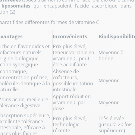
 liposomales
qui encapsulent l’acide ascorbique dans
ion (2).
aratif des différentes formes de vitamine C :
Avantages
Inconvénients
Biodisponibilit
iche en flavonoïdes et
Prix plus élevé,
ofacteurs naturels,
teneur variable en
Moyenne à
rigine biologique,
vitamine C, peut
bonne
ction synergique
être acidifiante
conomique,
Absence de
oncentration précise,
cofacteurs,
Moyenne
olécule identique à la
possible irritation
aturelle
intestinale
Apport réduit en
oins acide, meilleure
vitamine C par
Moyenne
olérance digestive
dose
bsorption supérieure,
Prix plus élevé,
Très élevée
xcellente tolérance
technologie
(jusqu'à 20 fois
ntestinale, efficace à
récente
supérieure)
oses plus faibles