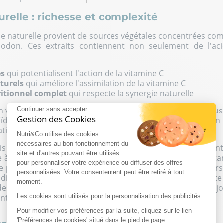
relle : richesse et complexité
ine naturelle provient de sources végétales concentrées com
odon. Ces extraits contiennent non seulement de l'aci
es
qui potentialisent l'action de la vitamine C
aturels
qui améliore l'assimilation de la vitamine C
itionnel complet
qui respecte la synergie naturelle
n vitamine C (poivrons, tomates cerises, etc.) apportent auss
Continuer sans accepter
Gestion des Cookies
ïdes) qui renforcent l’action antioxydante et la protection 
if (3).
Nutri&Co utilise des cookies
nécessaires au bon fonctionnement du
is cliniques, les formes naturelles de vitamine C peuvent
site et d'autres pouvant être utilisés
ce à leur matrice complète. Néanmoins, leur teneur en vita
pour personnaliser votre expérience ou diffuser des offres
te peut parfois réduire la tolérance intestinale chez les per
personnalisées. Votre consentement peut être retiré à tout
ien de base en vitamine C, l’alimentation équilibrée reste 
moment.
des besoins plus importants (1 g de vitamine C par j
nt nécessaire.
Les cookies sont utilisés pour la personnalisation des publicités.
Pour modifier vos préférences par la suite, cliquez sur le lien
'Préférences de cookies' situé dans le pied de page.