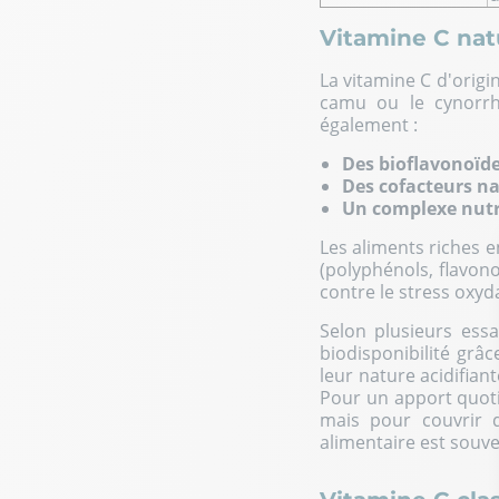
Vitamine C natu
La vitamine C d'orig
camu ou le cynorrh
également :
Des bioflavonoïd
Des cofacteurs n
Un complexe nutr
Les aliments riches e
(polyphénols, flavono
contre le stress oxydat
Selon plusieurs essa
biodisponibilité grâ
leur nature acidifian
Pour un apport quotid
mais pour couvrir 
alimentaire est souve