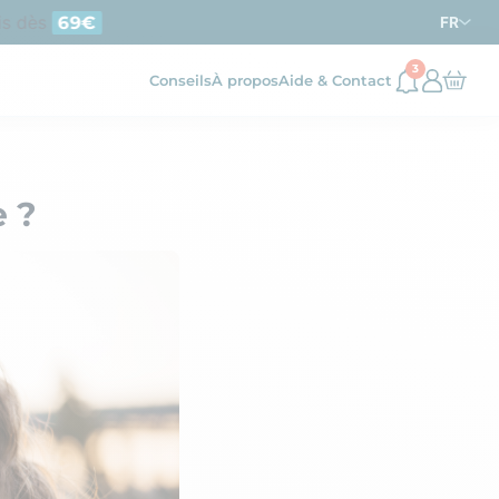
 dès
d’achat en France métropolitaine
69€
FR
3
Conseils
À propos
Aide & Contact
e ?