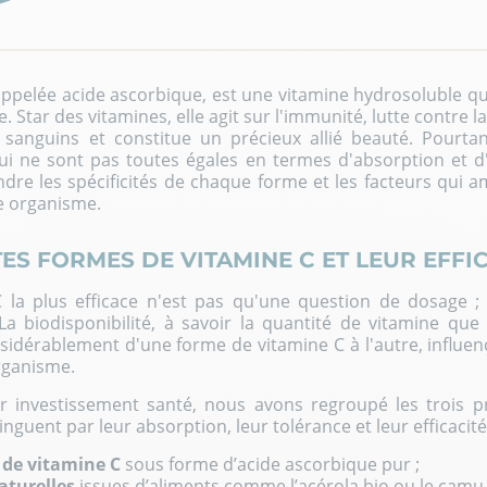
 appelée acide ascorbique, est une vitamine hydrosoluble qu
e. Star des
vitamines
, elle agit sur l'immunité, lutte contre la
sanguins et constitue un précieux allié beauté. Pourtan
ui ne sont pas toutes égales en termes d'absorption et d'ef
dre les spécificités de chaque forme et les facteurs qui a
re organisme.
ES FORMES DE VITAMINE C ET LEUR EFFI
C la plus efficace n'est pas qu'une question de dosage ;
a biodisponibilité, à savoir la quantité de vitamine qu
nsidérablement d'une forme de vitamine C à l'autre, influe
organisme.
ur investissement santé, nous avons regroupé les trois pr
inguent par leur absorption, leur tolérance et leur efficacité
de vitamine C
sous forme d’acide ascorbique pur ;
aturelles
issues d’aliments comme l’acérola bio ou le camu