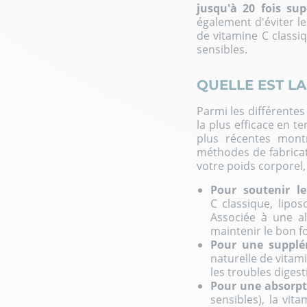
jusqu'à 20 fois su
également d'éviter l
de vitamine C classi
sensibles.
QUELLE EST LA
Parmi les différente
la plus efficace en t
plus récentes montr
méthodes de fabricati
votre poids corporel,
Pour soutenir l
C
classique, lipos
Associée à une al
maintenir le bon 
Pour une supplé
naturelle de vitam
les troubles digest
Pour une absorpt
sensibles), la vit