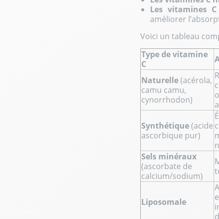
Les vitamines C
améliorer l’absorpt
Voici un tableau comp
Type de vitamine
C
R
Naturelle
(acérola,
c
camu camu,
o
cynorrhodon)
a
É
Synthétique
(acide
c
ascorbique pur)
m
n
Sels minéraux
M
(ascorbate de
t
calcium/sodium)
A
e
Liposomale
i
d