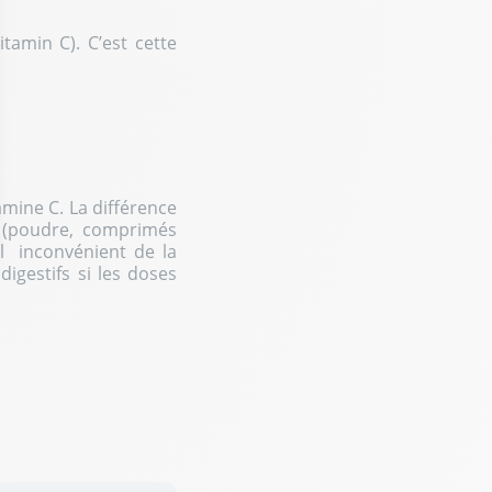
tamin C). C’est cette
amine C. La différence
e (poudre, comprimés
al inconvénient de la
igestifs si les doses
ptions
res de confidentialité, en garantissant la conformité avec les r