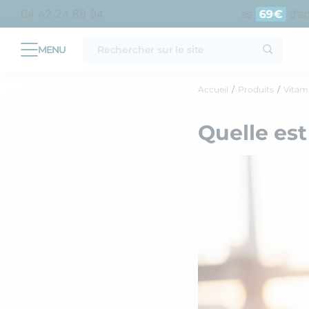
opolitaine
Livraison offerte en point relais dès
d’achat
04 42 24 89 94
69€
Accueil
Produits
Vitam
Quelle est