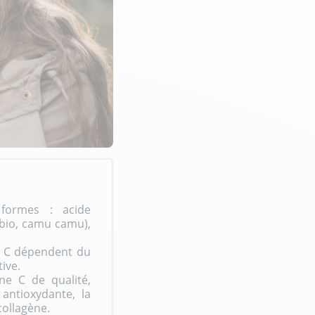
 formes : acide
 bio, camu camu),
ne C dépendent du
tive.
ne C de qualité,
 antioxydante, la
collagène.