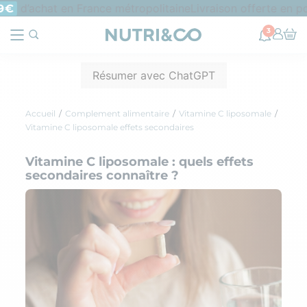
d’achat en France métropolitaine
Livraison offerte en poi
€
3
Résumer avec ChatGPT
Accueil
Complement alimentaire
Vitamine C liposomale
Vitamine C liposomale effets secondaires
Vitamine C liposomale : quels effets
secondaires connaître ?