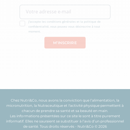
J'accepte les conditions générales et la politique de
confidentialité, vous pouvez vous désinscrire à tout
moment.
Chez Nutri&Co, nous avons la conviction que l’
alimentation
, la
micronutrition
, la
Nutraceutique
et l'
activité physique
permettent à
chacun de prendre sa
santé
et sa
beauté
en main.
Les informations présentées sur ce site le sont à titre purement
informatif. Elles ne sauraient se substituer à l’avis d’un professionnel
de santé. Tous droits réservés - Nutri&Co © 2026