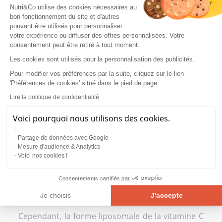
Nutri&Co utilise des cookies nécessaires au
QUELLES SONT LES CONTRE-
bon fonctionnement du site et d'autres
INDICATIONS DE LA VITAMINE C
pouvant être utilisés pour personnaliser
votre expérience ou diffuser des offres personnalisées. Votre
LIPOSOMALE ?
consentement peut être retiré à tout moment.
Les cookies sont utilisés pour la personnalisation des publicités.
Une forme mieux absorbée, mais
Pour modifier vos préférences par la suite, cliquez sur le lien
attention au foie et à l'intestin
'Préférences de cookies' situé dans le pied de page.
irritable
Lire la politique de confidentialité
Grâce à son encapsulation liposomale, la
Voici pourquoi nous utilisons des cookies.
vitamine C pénètre plus efficacement les cellules
et atteint une biodisponibilité supérieure à
l'acide ascorbique classique (2), comme le
Partage de données avec Google
Mesure d'audience & Analytics
confirment les données scientifiques récentes.
Voici nos cookies !
Cette absorption améliorée est particulièrement
bénéfique lors de supplémentations ciblées pour
des besoins accrus en vitamine C (stress oxydatif,
Consentements certifiés par
maladies cardiovasculaires, récupération
Je choisis
J'accepte
sportive).
Plateforme de Gestion du Consentement : Personnalisez vos Opt
Axeptio consent
Cependant, la forme liposomale de la vitamine C