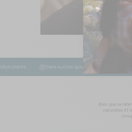
corants
Sans sucres ajoutés
Fabriqué in 
Bien que la réte
naturelles ET 
clini