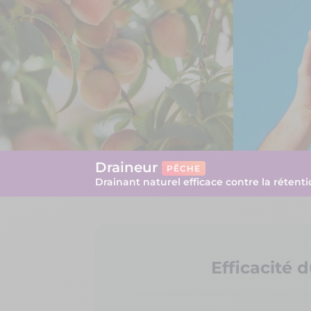
Draineur
PÊCHE
Drainant naturel efficace contre la rétent
Efficacité 