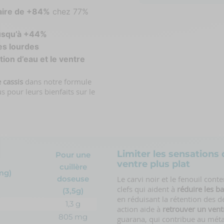
aire de +84%
chez 77%
jusqu’à +44%
es lourdes
tion d’eau et le ventre
 cassis
dans notre formule
s pour leurs bienfaits sur le
Limiter les sensations
Pour une
ventre plus plat
cuillère
(mg)
doseuse
Le carvi noir et le fenouil con
clefs qui aident à
réduire les b
(3,5g)
en réduisant la rétention des d
1,3 g
action aide à
retrouver un vent
805 mg
guarana, qui contribue au métab