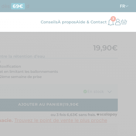
ès
d’achat en France métropolitaine
69€
FR
3
Conseils
À propos
Aide & Contact
19,90€
ntre la rétention d’eau
s
étoxification
at en limitant les ballonnements
a 2ème semaine de prise
En stock
AJOUTER AU PANIER
|
19,90€
ou 3 fois
6,63
€ sans frais.
Trouvez le point de vente le plus proche
acie.