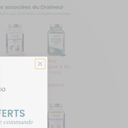
es associées du Draineur
uits aux bienfaits complémentaires.
hardon-Marie
Spiruline
io
Française & Bio
19,90€
19,90€
es Détox foie et Elimination
FERTS
re commande