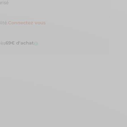
risé
ité.
Connectez vous
dès
69€ d'achat