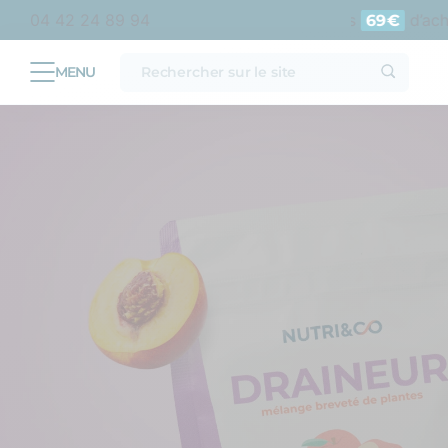
olitaine
Livraison offerte en point relais dès
d’achat e
04 42 24 89 94
69€