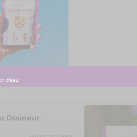
ion d’eau
du Draineur
plantes dans notre