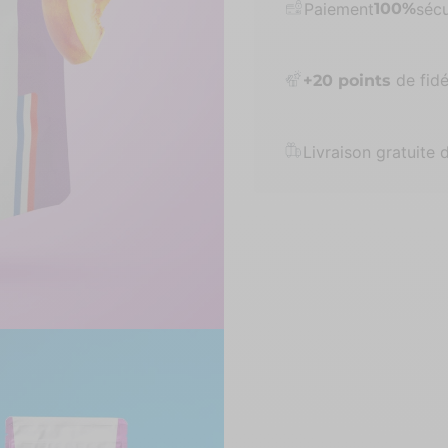
Paiement
100%
sécu
de fidél
+
20
points
Livraison gratuite 