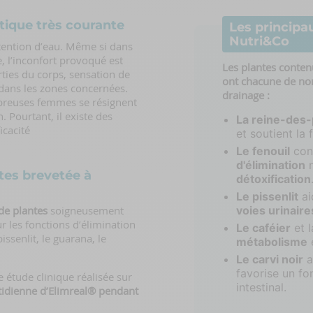
tique très courante
Les principa
Nutri&Co
tention d’eau. Même si dans
e, l’inconfort provoqué est
Les plantes conten
ties du corps, sensation de
ont chacune de nom
dans les zones concernées.
drainage :
breuses femmes se résignent
. Pourtant, il existe des
La reine-des-
icacité
et soutient la 
Le fenouil
con
d'élimination
n
tes brevetée à
détoxification
Le pissenlit
ai
de plantes
soigneusement
voies urinaire
r les fonctions d’élimination
Le caféier
et l
pissenlit, le guarana, le
métabolisme
e
Le carvi noir
a
favorise un fo
 étude clinique réalisée sur
intestinal.
tidienne d’Elimreal® pendant