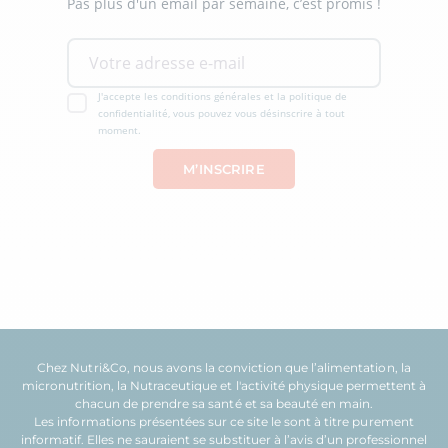
Pas plus d'un email par semaine, c’est promis !
J'accepte les conditions générales et la politique de
confidentialité, vous pouvez vous désinscrire à tout
moment.
Chez Nutri&Co, nous avons la conviction que l’
alimentation
, la
micronutrition
, la
Nutraceutique
et l'
activité physique
permettent à
chacun de prendre sa
santé
et sa
beauté
en main.
Les informations présentées sur ce site le sont à titre purement
informatif. Elles ne sauraient se substituer à l’avis d’un professionnel