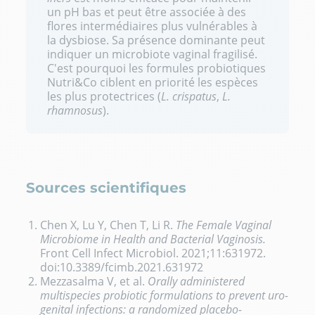
un pH bas et peut être associée à des
flores intermédiaires plus vulnérables à
la dysbiose. Sa présence dominante peut
indiquer un microbiote vaginal fragilisé.
C'est pourquoi les formules probiotiques
Nutri&Co ciblent en priorité les espèces
les plus protectrices (
L. crispatus
,
L.
rhamnosus
).
Sources scientifiques
Chen X, Lu Y, Chen T, Li R.
The Female Vaginal
Microbiome in Health and Bacterial Vaginosis.
Front Cell Infect Microbiol.
2021;11:631972.
d
oi:10.3389/fcimb.2021.631972
Mezzasalma V, et al.
Orally administered
multispecies probiotic formulations to prevent uro-
genital infections: a randomized placebo-