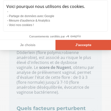
(1). Ce pH acide forme une barrière
Voici pourquoi nous utilisons des cookies.
naturelle contre les pathogènes et
prévient la dysbiose vaginale.
Partage de données avec Google
Mesure d'audience & Analytics
La composition du microbiote vaginal est
Voici nos cookies !
classée en
5 Community State Types
(CST)
: les 4 premiers sont dominés
Consentements certifiés par
chacun par une espèce de lactobacille
différente, tandis que le 5ᵉ CST,
Je choisis
J'accepte
caractérisé par l'absence de flore de
Döderlein (flore polymicrobienne
Plateforme de Gestion du Consentement : Personnalisez vos Opt
Axeptio consent
anaérobie), est associé au risque le plus
Notre plateforme vous permet d'adapter et de gérer vos paramètre
élevé d'infections et de dysbiose
vaginale. Le
score de Nugent
, obtenu par
analyse de prélèvement vaginal, permet
d'évaluer l'état de cette flore : de 0 à 3
(flore normale) jusqu'à 7-10 (flore
anaérobie déséquilibrée, évocatrice de
vaginose bactérienne).
Quels facteurs perturbent