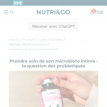
s dès
d’achat en France métropolitaine
Livraison offer
69€
3
Résumer avec ChatGPT
Accueil
Produits
Guide
Bienfaits
Bienfaits des Probiotiques
Probiotiques et microbiote intime
Prendre soin de son microbiote intime :
la question des probiotiques