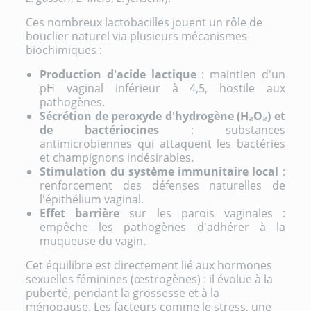
Ces nombreux lactobacilles jouent un rôle de
bouclier naturel via plusieurs mécanismes
biochimiques :
Production d'acide lactique
: maintien d'un
pH vaginal inférieur à 4,5, hostile aux
pathogènes.
Sécrétion de peroxyde d'hydrogène (H₂O₂) et
de bactériocines
: substances
antimicrobiennes qui attaquent les bactéries
et champignons indésirables.
Stimulation du système immunitaire local
:
renforcement des défenses naturelles de
l'épithélium vaginal.
Effet barrière
sur les parois vaginales :
empêche les pathogènes d'adhérer à la
muqueuse du vagin.
Cet équilibre est directement lié aux hormones
sexuelles féminines (œstrogènes) : il évolue à la
puberté, pendant la grossesse et à la
ménopause. Les facteurs comme le stress, une