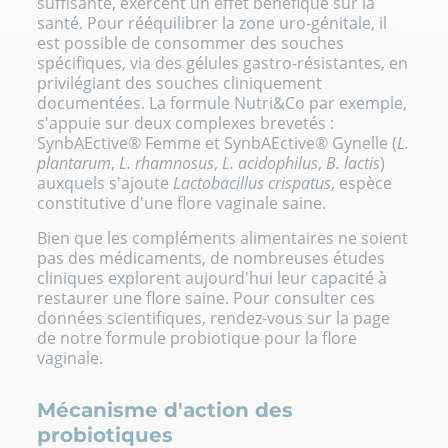
suffisante, exercent un effet bénéfique sur la
santé. Pour rééquilibrer la zone uro-génitale, il
est possible de consommer des souches
spécifiques, via des gélules gastro-résistantes, en
privilégiant des souches cliniquement
documentées. La formule Nutri&Co par exemple,
s'appuie sur deux complexes brevetés :
SynbAEctive® Femme et SynbAEctive® Gynelle (
L.
plantarum
,
L. rhamnosus
,
L. acidophilus
,
B. lactis
)
auxquels s'ajoute
Lactobacillus crispatus
, espèce
constitutive d'une flore vaginale saine.
Bien que les compléments alimentaires ne soient
pas des médicaments, de nombreuses études
cliniques explorent aujourd'hui leur capacité à
restaurer une flore saine. Pour consulter ces
données scientifiques, rendez-vous sur la page
de notre formule
probiotique pour la flore
vaginale
.
Mécanisme d'action des
probiotiques