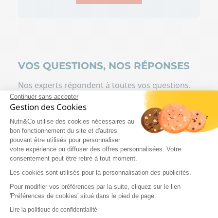
VOS QUESTIONS, NOS RÉPONSES
Nos experts répondent à toutes vos questions.
Continuer sans accepter
Gestion des Cookies
Flore ou Bacille de
Nutri&Co utilise des cookies nécessaires au
Döderlein : c'est quoi ?
bon fonctionnement du site et d'autres
pouvant être utilisés pour personnaliser
votre expérience ou diffuser des offres personnalisées. Votre
Le bacille de Döderlein désigne un
consentement peut être retiré à tout moment.
groupe de lactobacilles (
Lactobacillus
Les cookies sont utilisés pour la personnalisation des publicités.
crispatus
,
L. iners
,
L. gasseri
,
L. jensenii
) qui
constituent la majorité du microbiote
Pour modifier vos préférences par la suite, cliquez sur le lien
vaginal sain. Ces nombreux lactobacilles
'Préférences de cookies' situé dans le pied de page.
produisent de l'acide lactique,
Lire la politique de confidentialité
maintenant un pH vaginal inférieur à 4,5