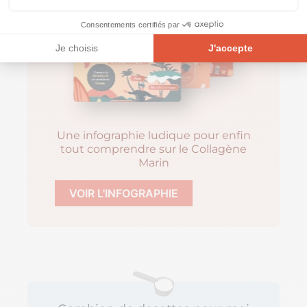
Consentements certifiés par
Je choisis
J'accepte
Plateforme de Gestion du Consentement : Personnalisez vos Opt
Axeptio consent
Notre plateforme vous permet d'adapter et de gérer vos paramètre
Une infographie ludique pour enfin
tout comprendre sur le Collagène
Marin
VOIR L'INFOGRAPHIE