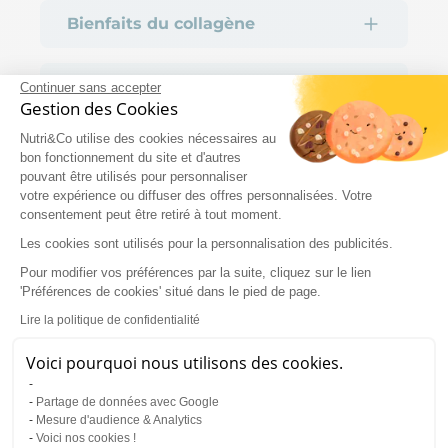
Bienfaits du collagène
Ingrédients et analyses
Continuer sans accepter
Gestion des Cookies
Nutri&Co utilise des cookies nécessaires au
Conseils d’utilisation
bon fonctionnement du site et d'autres
pouvant être utilisés pour personnaliser
votre expérience ou diffuser des offres personnalisées. Votre
Tout savoir sur le collagène
consentement peut être retiré à tout moment.
marin
10% de réduction
Les cookies sont utilisés pour la personnalisation des publicités.
Pour modifier vos préférences par la suite, cliquez sur le lien
'Préférences de cookies' situé dans le pied de page.
Références scientifiques
Lire la politique de confidentialité
Voici pourquoi nous utilisons des cookies.
Partage de données avec Google
Mesure d'audience & Analytics
Voici nos cookies !