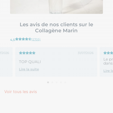
Les avis de nos clients sur le
Collagène Marin
(2705)
4,5
7/2026
31/07/2026
Le p
TOP QUALI
dans 
Lire la suite
Lire l
Voir tous les avis