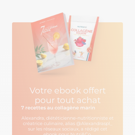
Votre ebook offert
pour tout achat
7 recettes au collagène marin
Alexandra, diététicienne-nutritionniste et
créatrice culinaire, alias @Alexandraspl_
sur les réseaux sociaux, a rédigé cet
ebook pour Nutri&Co.