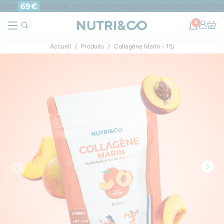
ès
d’achat en France métropolitaine
Livraison offerte e
69€
3
Accueil
Produits
Collagène Marin - 15j