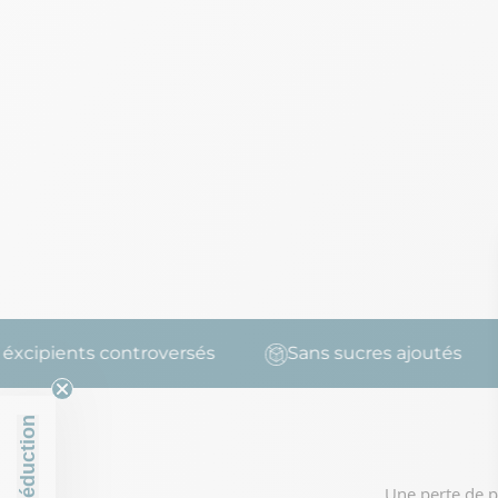
pients controversés
Sans sucres ajoutés
Une perte de po