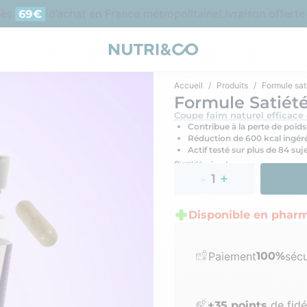
d’achat en France métropolitaine
Livraison offerte en 
69€
Accueil
Produits
Formule sat
Formule Satiét
Coupe faim naturel efficace 
Contribue à la perte de poids
Réduction de 600 kcal ingér
Actif testé sur plus de 84 suj
En savoir plus
Quantité
Disponible en pharm
Paiement
100%
sécu
de fidél
+
35
points