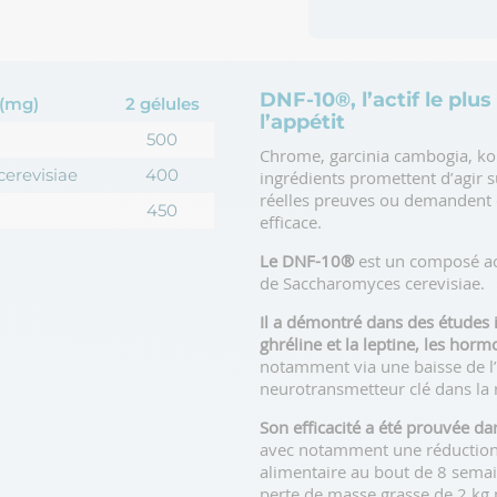
DNF-10®, l’actif le plu
 (mg)
2 gélules
l’appétit
500
Chrome, garcinia cambogia, k
erevisiae
400
ingrédients promettent d’agir s
réelles preuves ou demandent d
450
efficace.
Le DNF-10®
est un composé ac
de Saccharomyces cerevisiae.
Il a démontré dans des études i
ghréline et la leptine, les horm
notamment via une baisse de l’
neurotransmetteur clé dans la 
Son efficacité a été prouvée da
avec notamment une réduction d
alimentaire au bout de 8 sema
perte de masse grasse de 2 kg p