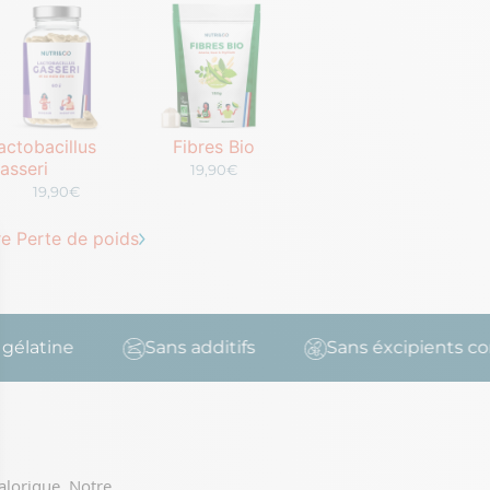
actobacillus
Fibres Bio
asseri
19,90€
19,90€
e Perte de poids
tine
Sans additifs
Sans éxcipients contro
calorique. Notre