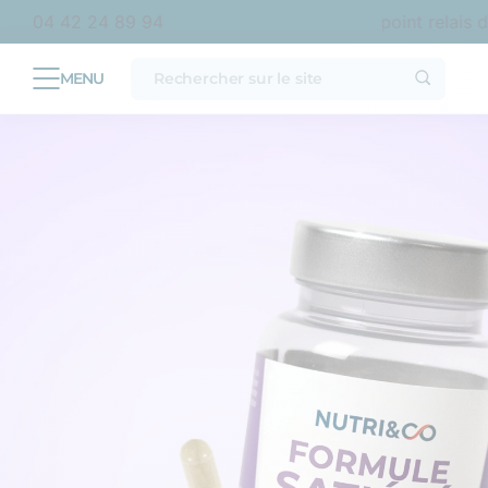
France métropolitaine
Livraison offerte en point relais dès
04 42 24 89 94