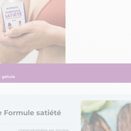
n gélule
e Formule satiété
consommées en moins