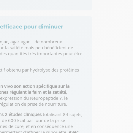
s efficace pour diminuer
onjac, agar-agar… de nombreux
ur la satiété mais peu bénéficient de
es quantités très importantes pour être
tif obtenu par hydrolyse des protéines
n vivo son action spécifique sur la
ones régulant la faim et la satiété
,
expression du Neuropeptide Y, le
régulation de prise de nourriture.
ns 2 études cliniques
totalisant 84 sujets,
e 600 kcal par jour de la prise
ines de cure, et en conséquence une
ermettant d’affiner la silhouette.
Avec