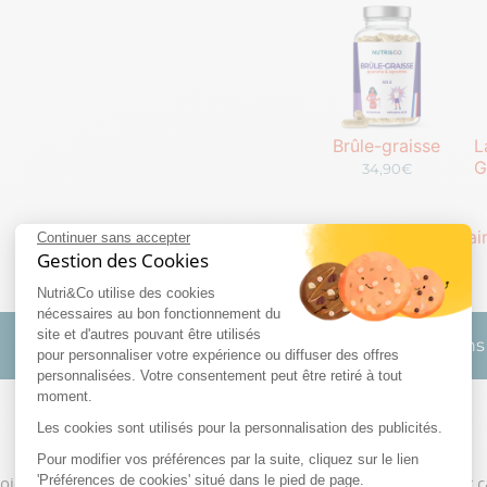
Brûle-graisse
L
G
34,90€
Complément alimentair
Continuer sans accepter
Gestion des Cookies
Nutri&Co utilise des cookies
nécessaires au bon fonctionnement du
site et d'autres pouvant être utilisés
Fabriqué in France
Sans gluten
Sans géla
pour personnaliser votre expérience ou diffuser des offres
personnalisées. Votre consentement peut être retiré à tout
moment.
Les cookies sont utilisés pour la personnalisation des publicités.
Pourquoi prendre le coupe-faim Nutri&Co ?
Pour modifier vos préférences par la suite, cliquez sur le lien
ids réussie repose sur le contrôle de sa satiété lors d’un déficit 
'Préférences de cookies' situé dans le pied de page.