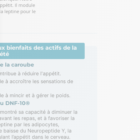
pétit. Il module
a leptine pour le
x bienfaits des actifs de la
été
de la caroube
tribue à réduire l'appétit.
ptions
e à accroître les sensations de
res de confidentialité, en garantissant la conformité avec les r
e à mincir et à gérer le poids.
 du DNF-10®
montré sa capacité à diminuer la
avant les repas, et à favoriser la
eptine par les adipocytes,
 baisse du Neuropeptide Y, la
lant l’appétit dans le cerveau.