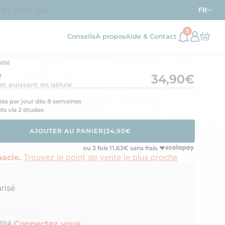
point relais dès
d’achat en France métropolitaine
69€
FR
3
Conseils
À propos
Aide & Contact
iété
é
34,90€
et puissant en gélule
ées par jour dès 8 semaines
ets via 2 études
AJOUTER AU PANIER
|
34,90€
ou 3 fois
11,63
€ sans frais.
Trouvez le point de vente le plus proche
acie.
risé
ité.
Connectez vous