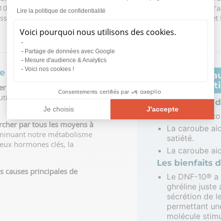
0® est cliniquement documenté quant à sa capacité à réduire l’ap
Lire la politique de confidentialité
ession des deux hormones clés, la ghréline pour le court terme et l
long terme.
Voici pourquoi nous utilisons des cookies.
Partage de données avec Google
Mesure d'audience & Analytics
Voici nos cookies !
e satiété
Les principau
Formule Sati
er un déficit calorique
via une
Consentements certifiés par
ion des apports, voire les
Les bienfaits 
Je choisis
J'accepte
La caroube con
rcher par tous les moyens à
Plateforme de Gestion du Consentement : Personnalisez vos O
Axeptio consent
La caroube aid
iminuant notre métabolisme
satiété.
Notre plateforme vous permet d'adapter et de gérer vos paramèt
deux hormones clés, la
La caroube aid
Les bienfaits
des causes principales de
Le DNF-10® a 
ghréline juste 
sécrétion de l
permettant une
molécule stimu