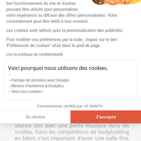
bon fonctionnement du site et d'autres
pouvant être utilisés pour personnaliser
votre expérience ou diffuser des offres personnalisées. Votre
consentement peut être retiré à tout moment.
Les cookies sont utilisés pour la personnalisation des publicités.
Pour modifier vos préférences par la suite, cliquez sur le lien
'Préférences de cookies' situé dans le pied de page.
Lire la politique de confidentialité
Voici pourquoi nous utilisons des cookies.
Partage de données avec Google
Mesure d'audience & Analytics
Voici nos cookies !
Consentements certifiés par
Mel
: En ce moment, je commence un petit
Je choisis
J'accepte
cardio journalier de 50 minutes, après c'est
séance dos avec une petite musique dans les
Plateforme de Gestion du Consentement : Personnalisez vos Opt
Axeptio consent
oreilles. Dans les compétitions de bodybuilding
en bikini, c’est important d’avoir une taille fine,
Notre plateforme vous permet d'adapter et de gérer vos paramètre