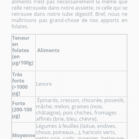
aliments n’est pas nécessairement la même que
celle retrouvée dans notre assiette, ni celle qui se
retrouve dans notre tube digestif. Bref, nous ne
maîtrisons pas grand-chose de nos apports en
folates.
Teneur
en
folates
Aliments
(en
μg/100g)
Très
forte
Levure
(>1000
μg)
Épinards, cresson, chicorée, pissenlit,
Forte
mâche, melon, graines (noix,
(200-100
châtaigne), pois chiches, fromages
μg)
affinés (brie, bleu, chèvre).
Légumes à feuilles (laitue, endives,
choux, poireaux,...), haricots verts,
Moyenne
petits pois, radis, asperges, betterave,