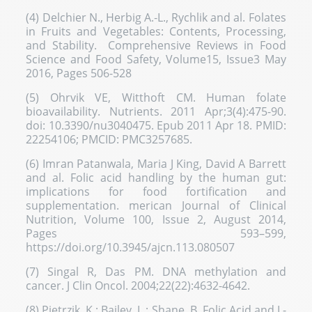
(4) Delchier N., Herbig A.‐L., Rychlik and al. Folates
in Fruits and Vegetables: Contents, Processing,
and Stability. Comprehensive Reviews in Food
Science and Food Safety, Volume15, Issue3 May
2016, Pages 506-528
(5) Ohrvik VE, Witthoft CM. Human folate
bioavailability. Nutrients. 2011 Apr;3(4):475-90.
doi: 10.3390/nu3040475. Epub 2011 Apr 18. PMID:
22254106; PMCID: PMC3257685.
(6) Imran Patanwala, Maria J King, David A Barrett
and al. Folic acid handling by the human gut:
implications for food fortification and
supplementation. merican Journal of Clinical
Nutrition, Volume 100, Issue 2, August 2014,
Pages 593–599,
https://doi.org/10.3945/ajcn.113.080507
(7) Singal R, Das PM. DNA methylation and
cancer. J Clin Oncol. 2004;22(22):4632-4642.
(8) Pietrzik, K.; Bailey, L.; Shane, B. Folic Acid and L-