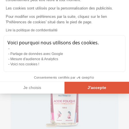
spécifique et bioactive de vitamine B9 que nous
privilégions. Que ce soit dans
notre Acide folique
,
Les cookies sont utilisés pour la personnalisation des publicités.
notre Multi avec ses 25 nutriments, ou encore
dans notre Fer et sa Souche Lactique, c'est le 5-
Pour modifier vos préférences par la suite, cliquez sur le lien
'Préférences de cookies' situé dans le pied de page.
MTHF que nous avons choisi (breveté sous le
nom de Quatrefolic®). Alors, comme vous
Lire la politique de confidentialité
pouvez le constater, pour vous, on se ne prive de
rien, pas même des dernières avancées de la
Voici pourquoi nous utilisons des cookies.
Science en matière de Nutra !
Partage de données avec Google
Mesure d'audience & Analytics
Voici nos cookies !
Consentements certifiés par
Je choisis
J'accepte
Plateforme de Gestion du Consentement : Personnalisez vos Opt
Axeptio consent
Notre plateforme vous permet d'adapter et de gérer vos paramètre