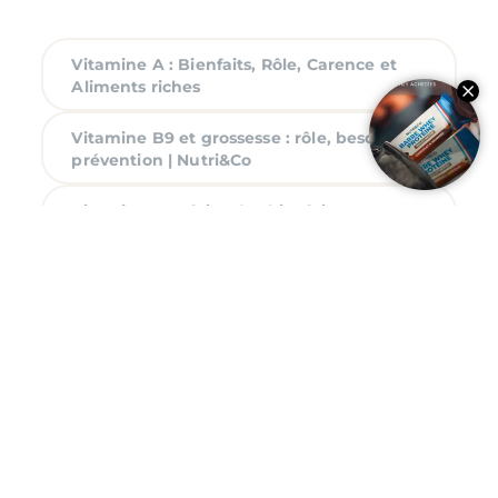
Vitamine A : Bienfaits, Rôle, Carence et
Aliments riches
Vitamine B9 et grossesse : rôle, besoins et
prévention | Nutri&Co
Vitamine C et foie : des bienfaits
stimulants et détox
Vitamines : Liste, Définitions, Rôle,
Sources Alimentaires et Cure
Cure de vitamines : quand et comment la
faire ?
Comment faire une cure de Vitamine C et
quelle durée ?