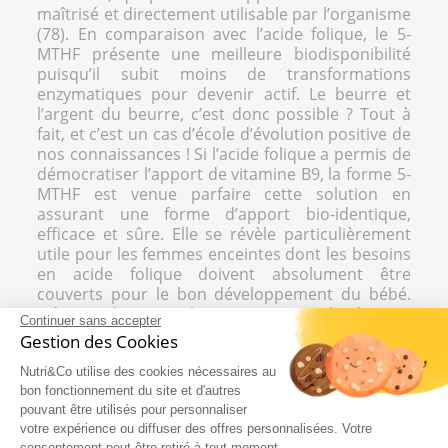
maîtrisé et directement utilisable par l’organisme
(78). En comparaison avec l’acide folique, le 5-
MTHF présente une meilleure biodisponibilité
puisqu’il subit moins de transformations
enzymatiques pour devenir actif. Le beurre et
l’argent du beurre, c’est donc possible ? Tout à
fait, et c’est un cas d’école d’évolution positive de
nos connaissances ! Si l’acide folique a permis de
démocratiser l’apport de vitamine B9, la forme 5-
MTHF est venue parfaire cette solution en
assurant une forme d’apport bio-identique,
efficace et sûre. Elle se révèle particulièrement
utile pour les femmes enceintes dont les besoins
en acide folique doivent absolument être
couverts pour le bon développement du bébé.
Même si l’apport alimentaire n’est absolument
Continuer sans accepter
pas à négliger, c’est une jolie victoire attribuée à
Gestion des Cookies
la Nutra !
Nutri&Co utilise des cookies nécessaires au
Comme chez Nutri&Co nous mettons tout en
bon fonctionnement du site et d'autres
œuvre pour façonner des formules de Nutra
pouvant être utilisés pour personnaliser
efficaces, c’est naturellement la forme 5-MTHF
votre expérience ou diffuser des offres personnalisées. Votre
consentement peut être retiré à tout moment.